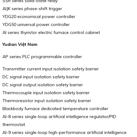
SSR series solid-state relay
AIJK series phase-shift trigger
YDG20 economical power controller
YDG50 universal power controller
AI series thyristor electric furnace control cabinet
Yudian Việt Nam
AP series PLC programmable controller
Transmitter current input isolation safety barrier
DC signal input isolation safety barrier
DC signal output isolation safety barrier
Thermocouple input isolation safety barrier
Thermoresistor input isolation safety barrier
Blackbody furnace dedicated temperature controller
AI-8 series single-loop artificial intelligence regulator/PID
thermostat
AI-9 series single-loop high-performance artificial intelligence