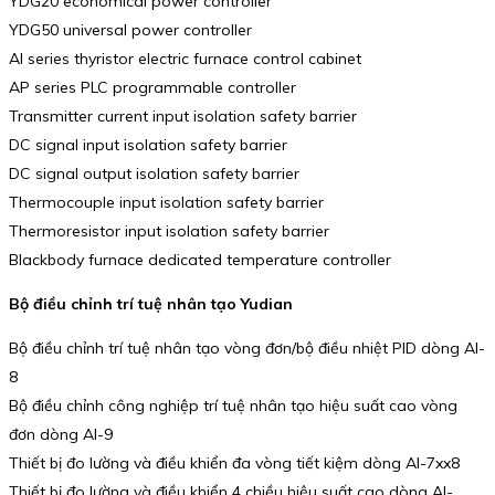
YDG20 economical power controller
YDG50 universal power controller
AI series thyristor electric furnace control cabinet
AP series PLC programmable controller
Transmitter current input isolation safety barrier
DC signal input isolation safety barrier
DC signal output isolation safety barrier
Thermocouple input isolation safety barrier
Thermoresistor input isolation safety barrier
Blackbody furnace dedicated temperature controller
Bộ điều chỉnh trí tuệ nhân tạo Yudian
Bộ điều chỉnh trí tuệ nhân tạo vòng đơn/bộ điều nhiệt PID dòng AI-
8
Bộ điều chỉnh công nghiệp trí tuệ nhân tạo hiệu suất cao vòng
đơn dòng AI-9
Thiết bị đo lường và điều khiển đa vòng tiết kiệm dòng AI-7xx8
Thiết bị đo lường và điều khiển 4 chiều hiệu suất cao dòng AI-