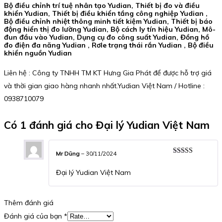
Bộ điều chỉnh trí tuệ nhân tạo Yudian, Thiết bị đo và điều
khiển Yudian, Thiết bị điều khiển tầng công nghiệp Yudian ,
Bộ điều chỉnh nhiệt thông minh tiết kiệm Yudian, Thiết bị báo
động hiển thị đo lường Yudian, Bộ cách ly tín hiệu Yudian, Mô-
đun đầu vào Yudian, Dụng cụ đo công suất Yudian, Đồng hồ
đo điện đa năng Yudian , Rơle trạng thái rắn Yudian , Bộ điều
khiển nguồn Yudian
Liên hệ : Công ty TNHH TM KT Hưng Gia Phát để được hỗ trợ giá
và thời gian giao hàng nhanh nhất.Yudian Việt Nam / Hotline :
0938710079
Có 1 đánh giá cho
Đại lý Yudian Việt Nam
Mr Dũng
–
30/11/2024
Rated
5
out
of 5
Đại lý Yudian Việt Nam
Thêm đánh giá
Đánh giá của bạn
*