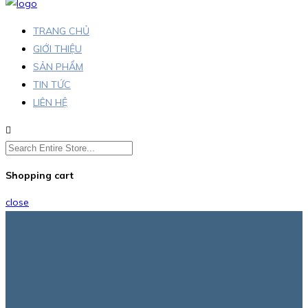
TRANG CHỦ
GIỚI THIỆU
SẢN PHẨM
TIN TỨC
LIÊN HỆ
Shopping cart
close