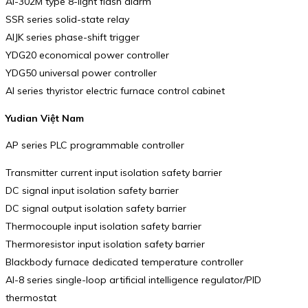
AI-302M type 8-light flash alarm
SSR series solid-state relay
AIJK series phase-shift trigger
YDG20 economical power controller
YDG50 universal power controller
AI series thyristor electric furnace control cabinet
Yudian Việt Nam
AP series PLC programmable controller
Transmitter current input isolation safety barrier
DC signal input isolation safety barrier
DC signal output isolation safety barrier
Thermocouple input isolation safety barrier
Thermoresistor input isolation safety barrier
Blackbody furnace dedicated temperature controller
AI-8 series single-loop artificial intelligence regulator/PID
thermostat