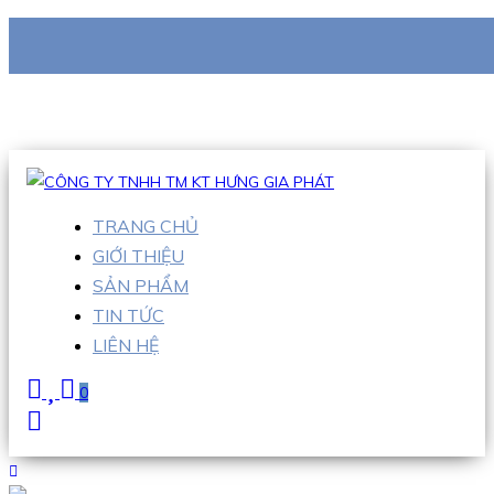
CÔNG TY TNHH TM KT HƯNG GIA PHÁT
Hotline
:
0938 710 079
Email
:
info@hgpvietnam.com
TRANG CHỦ
GIỚI THIỆU
SẢN PHẨM
TIN TỨC
LIÊN HỆ
0