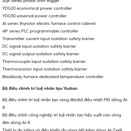
AIJK series phase-shift trigger
YDG20 economical power controller
YDG50 universal power controller
AI series thyristor electric furnace control cabinet
AP series PLC programmable controller
Transmitter current input isolation safety barrier
DC signal input isolation safety barrier
DC signal output isolation safety barrier
Thermocouple input isolation safety barrier
Thermoresistor input isolation safety barrier
Blackbody furnace dedicated temperature controller
Bộ điều chỉnh trí tuệ nhân tạo Yudian
Bộ điều chỉnh trí tuệ nhân tạo vòng đơn/bộ điều nhiệt PID dòng AI-
8
Bộ điều chỉnh công nghiệp trí tuệ nhân tạo hiệu suất cao vòng
đơn dòng AI-9
Thiết bị đo lường và điều khiển đa vòng tiết kiệm dòng AI-7xx8