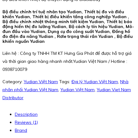
Bộ điều chỉnh trí tuệ nhân tạo Yudian, Thiết bị đo và điều
khiển Yudian, Thiết bị điều khiển tầng công nghiệp Yudian ,
Bộ điều chỉnh nhiệt thông minh tiết kiệm Yudian, Thiết bị báo
động hiển thị đo lường Yudian, Bộ cách ly tín hiệu Yudian, Mô-
đun đầu vào Yudian, Dụng cụ đo công suất Yudian, Đồng hồ
đo điện đa năng Yudian , Rơle trạng thái rắn Yudian , Bộ điều
khiển nguồn Yudian
Liên hệ : Công ty TNHH TM KT Hưng Gia Phát để được hỗ trợ giá
và thời gian giao hàng nhanh nhất.Yudian Việt Nam / Hotline :
0938710079
Category:
Yudian Việt Nam
Tags:
Đại lý Yudian Việt Nam
,
Nhà
phân phối Yudian Việt Nam
,
Yudian Việt Nam
,
Yudian Viet Nam
Distributor
Description
Reviews (1)
Brand