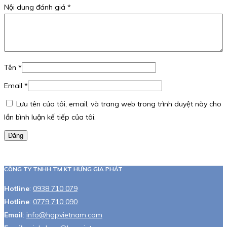
Nội dung đánh giá
*
Tên
*
Email
*
Lưu tên của tôi, email, và trang web trong trình duyệt này cho
lần bình luận kế tiếp của tôi.
Đăng
CÔNG TY TNHH TM KT HƯNG GIA PHÁT
Hotline
:
0938 710 079
Hotline
:
0779 710 090
Email
:
info@hgpvietnam.com