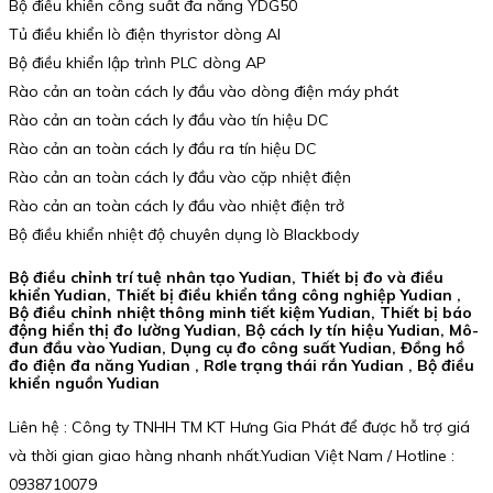
Bộ điều khiển công suất đa năng YDG50
Tủ điều khiển lò điện thyristor dòng AI
Bộ điều khiển lập trình PLC dòng AP
Rào cản an toàn cách ly đầu vào dòng điện máy phát
Rào cản an toàn cách ly đầu vào tín hiệu DC
Rào cản an toàn cách ly đầu ra tín hiệu DC
Rào cản an toàn cách ly đầu vào cặp nhiệt điện
Rào cản an toàn cách ly đầu vào nhiệt điện trở
Bộ điều khiển nhiệt độ chuyên dụng lò Blackbody
Bộ điều chỉnh trí tuệ nhân tạo Yudian, Thiết bị đo và điều
khiển Yudian, Thiết bị điều khiển tầng công nghiệp Yudian ,
Bộ điều chỉnh nhiệt thông minh tiết kiệm Yudian, Thiết bị báo
động hiển thị đo lường Yudian, Bộ cách ly tín hiệu Yudian, Mô-
đun đầu vào Yudian, Dụng cụ đo công suất Yudian, Đồng hồ
đo điện đa năng Yudian , Rơle trạng thái rắn Yudian , Bộ điều
khiển nguồn Yudian
Liên hệ : Công ty TNHH TM KT Hưng Gia Phát để được hỗ trợ giá
và thời gian giao hàng nhanh nhất.Yudian Việt Nam / Hotline :
0938710079