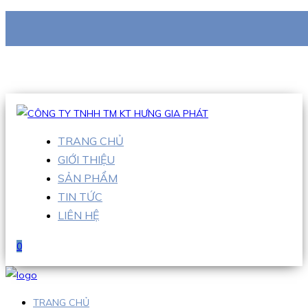
CÔNG TY TNHH TM KT HƯNG GIA PHÁT
Hotline
:
0938 710 079
Email
:
info@hgpvietnam.com
TRANG CHỦ
GIỚI THIỆU
SẢN PHẨM
TIN TỨC
LIÊN HỆ
0
TRANG CHỦ