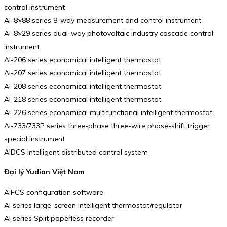
control instrument
AI-8×88 series 8-way measurement and control instrument
AI-8×29 series dual-way photovoltaic industry cascade control
instrument
AI-206 series economical intelligent thermostat
AI-207 series economical intelligent thermostat
AI-208 series economical intelligent thermostat
AI-218 series economical intelligent thermostat
AI-226 series economical multifunctional intelligent thermostat
AI-733/733P series three-phase three-wire phase-shift trigger
special instrument
AIDCS intelligent distributed control system
Đại lý Yudian Việt Nam
AIFCS configuration software
AI series large-screen intelligent thermostat/regulator
AI series Split paperless recorder