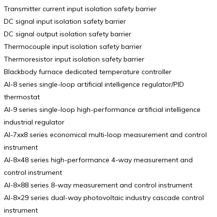
Transmitter current input isolation safety barrier
DC signal input isolation safety barrier
DC signal output isolation safety barrier
Thermocouple input isolation safety barrier
Thermoresistor input isolation safety barrier
Blackbody furnace dedicated temperature controller
AI-8 series single-loop artificial intelligence regulator/PID
thermostat
AI-9 series single-loop high-performance artificial intelligence
industrial regulator
AI-7xx8 series economical multi-loop measurement and control
instrument
AI-8×48 series high-performance 4-way measurement and
control instrument
AI-8×88 series 8-way measurement and control instrument
AI-8×29 series dual-way photovoltaic industry cascade control
instrument