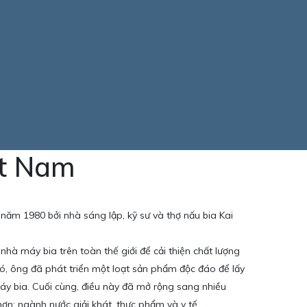
ệt Nam
năm 1980 bởi nhà sáng lập, kỹ sư và thợ nấu bia Kai
 nhà máy bia trên toàn thế giới để cải thiện chất lượng
ó, ông đã phát triển một loạt sản phẩm độc đáo để lấy
y bia. Cuối cùng, điều này đã mở rộng sang nhiều
ơn; ngành nước giải khát, thực phẩm và y tế.