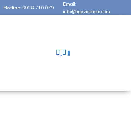
Email
:
Hotline
:
0938 710 079
info@hgpvietnam.com
0