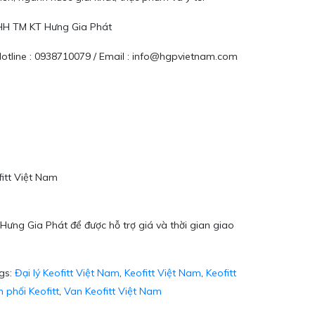
NHH TM KT Hưng Gia Phát
 Hotline : 0938710079 / Email : info@hgpvietnam.com
itt Việt Nam
Hưng Gia Phát để được hỗ trợ giá và thời gian giao
gs:
Đại lý Keofitt Việt Nam
,
Keofitt Việt Nam
,
Keofitt
 phối Keofitt
,
Van Keofitt Việt Nam