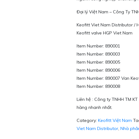
Đại lý Việt Nam – Công Ty T
Keofitt Viet Nam Distributor /
Keofitt valve HGP Viet Nam
Item Number: 890001
Item Number: 890003
Item Number: 890005
Item Number: 890006
Item Number: 890007 Van Keof
Item Number: 890008
Liên hệ : Công ty TNHH TM KT 
hàng nhanh nhất.
Category:
Keofitt Việt Nam
Ta
Viet Nam Distributor
,
Nhà phân