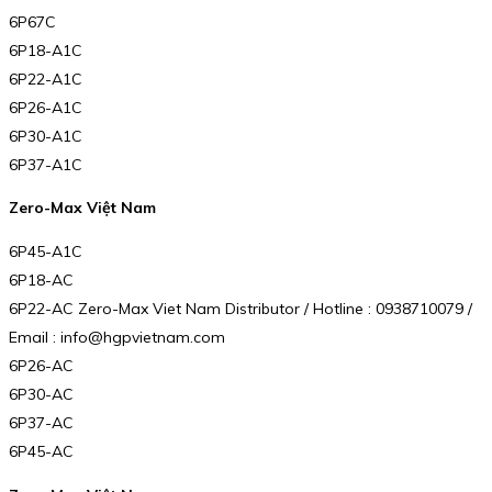
6P67C
6P18-A1C
6P22-A1C
6P26-A1C
6P30-A1C
6P37-A1C
Zero-Max Việt Nam
6P45-A1C
6P18-AC
6P22-AC Zero-Max Viet Nam Distributor / Hotline : 0938710079 /
Email : info@hgpvietnam.com
6P26-AC
6P30-AC
6P37-AC
6P45-AC