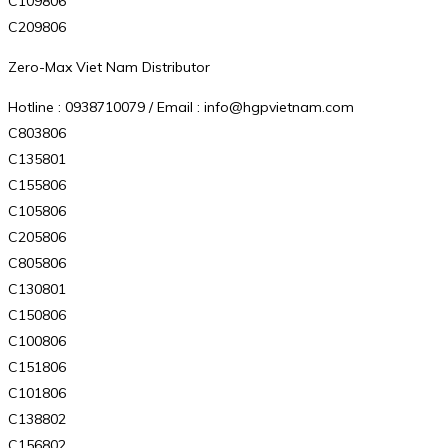
C109806
C209806
Zero-Max Viet Nam Distributor
Hotline : 0938710079 / Email : info@hgpvietnam.com
C803806
C135801
C155806
C105806
C205806
C805806
C130801
C150806
C100806
C151806
C101806
C138802
C156802