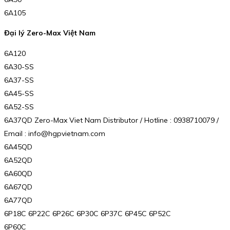
6A105
Đại lý Zero-Max Việt Nam
6A120
6A30-SS
6A37-SS
6A45-SS
6A52-SS
6A37QD Zero-Max Viet Nam Distributor / Hotline : 0938710079 /
Email : info@hgpvietnam.com
6A45QD
6A52QD
6A60QD
6A67QD
6A77QD
6P18C 6P22C 6P26C 6P30C 6P37C 6P45C 6P52C
6P60C