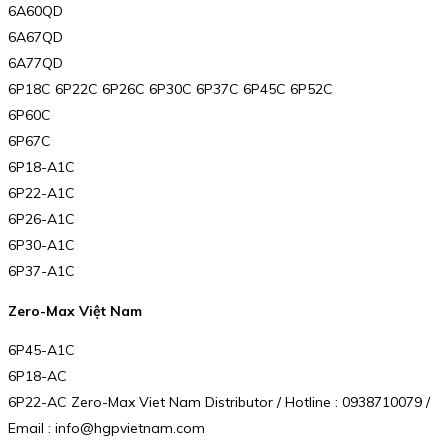
6A60QD
6A67QD
6A77QD
6P18C 6P22C 6P26C 6P30C 6P37C 6P45C 6P52C
6P60C
6P67C
6P18-A1C
6P22-A1C
6P26-A1C
6P30-A1C
6P37-A1C
Zero-Max Việt Nam
6P45-A1C
6P18-AC
6P22-AC Zero-Max Viet Nam Distributor / Hotline : 0938710079 /
Email : info@hgpvietnam.com