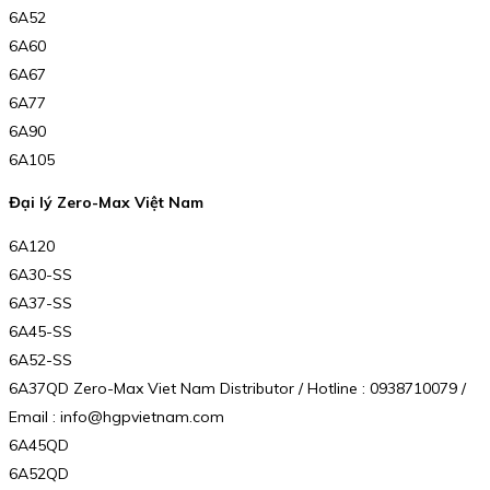
6A52
6A60
6A67
6A77
6A90
6A105
Đại lý Zero-Max Việt Nam
6A120
6A30-SS
6A37-SS
6A45-SS
6A52-SS
6A37QD Zero-Max Viet Nam Distributor / Hotline : 0938710079 /
Email : info@hgpvietnam.com
6A45QD
6A52QD