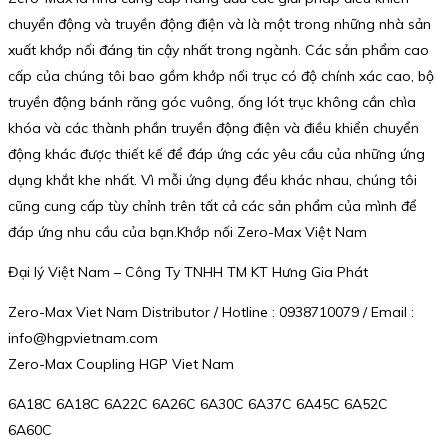
chuyển động và truyền động điện và là một trong những nhà sản
xuất khớp nối đáng tin cậy nhất trong ngành. Các sản phẩm cao
cấp của chúng tôi bao gồm khớp nối trục có độ chính xác cao, bộ
truyền động bánh răng góc vuông, ống lót trục không cần chìa
khóa và các thành phần truyền động điện và điều khiển chuyển
động khác được thiết kế để đáp ứng các yêu cầu của những ứng
dụng khắt khe nhất. Vì mỗi ứng dụng đều khác nhau, chúng tôi
cũng cung cấp tùy chỉnh trên tất cả các sản phẩm của mình để
đáp ứng nhu cầu của bạn.Khớp nối Zero-Max Việt Nam
Đại lý Việt Nam – Công Ty TNHH TM KT Hưng Gia Phát
Zero-Max Viet Nam Distributor / Hotline : 0938710079 / Email :
info@hgpvietnam.com
Zero-Max Coupling HGP Viet Nam
6A18C 6A18C 6A22C 6A26C 6A30C 6A37C 6A45C 6A52C
6A60C