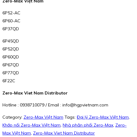
Zero-Max Việt Nam
6P52-AC
6P60-AC
6P37QD
6P45QD
6P52QD
6P60QD
6P67QD
6P77QD
6F22C
Zero-Max Viet Nam Distributor
Hotline : 0938710079 / Email : info@hgpvietnam.com
Category:
Zero-Max Việt Nam
Tags:
Đại lý Zero-Max Việt Nam
,
Khớp nối Zero-Max Việt Nam
,
Nhà phân phối Zero-Max
,
Zero-
Max Việt Nam
,
Zero-Max Viet Nam Distributor