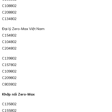
C108802
C208802
C134802
Đại lý Zero-Max Việt Nam
C154802
C104802
C204802
C139802
C157802
C109802
C209802
C803802
Khớp nối Zero-Max
C135802
C155802