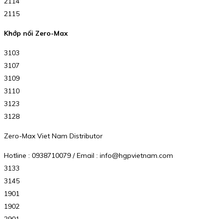
2114
2115
Khớp nối Zero-Max
3103
3107
3109
3110
3123
3128
Zero-Max Viet Nam Distributor
Hotline : 0938710079 / Email : info@hgpvietnam.com
3133
3145
1901
1902
2901