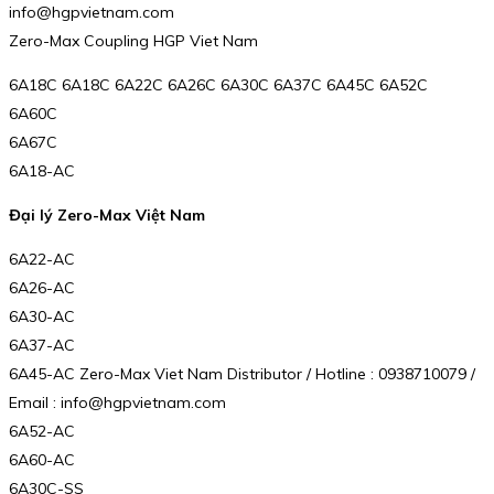
info@hgpvietnam.com
Zero-Max Coupling HGP Viet Nam
6A18C 6A18C 6A22C 6A26C 6A30C 6A37C 6A45C 6A52C
6A60C
6A67C
6A18-AC
Đại lý Zero-Max Việt Nam
6A22-AC
6A26-AC
6A30-AC
6A37-AC
6A45-AC Zero-Max Viet Nam Distributor / Hotline : 0938710079 /
Email : info@hgpvietnam.com
6A52-AC
6A60-AC
6A30C-SS