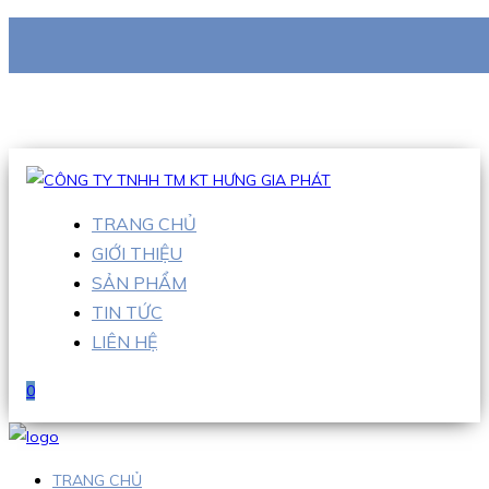
CÔNG TY TNHH TM KT HƯNG GIA PHÁT
Hotline
:
0938 710 079
Email
:
info@hgpvietnam.com
TRANG CHỦ
GIỚI THIỆU
SẢN PHẨM
TIN TỨC
LIÊN HỆ
0
TRANG CHỦ