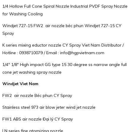
1/4 Hollow Full Cone Spiral Nozzle Industrial PVDF Spray Nozzle
for Washing Cooling
Windjet 727-15 FW2 air nozzle béc phun Windjet 727-15 CY
Spray
K series mixing eductor nozzle CY Spray Viet Nam Distributor /
Hotline : 0938710079 / Email : info@hgpvietnam.com
1/4″ 1/8″ High impact GG type 15 30 degree ss narrow angle full
cone jet washing spray nozzle
Windjet Viet Nam
FW2 air nozzle Béc phun CY Spray
Stainless steel 973 air blow jeter wind jet nozzle
FW1 ABS air nozzle Đại lý CY Spray
LN series fine atomizing nozzle