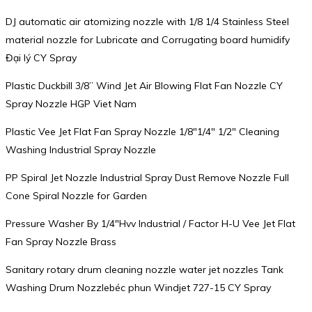
DJ automatic air atomizing nozzle with 1/8 1/4 Stainless Steel
material nozzle for Lubricate and Corrugating board humidify
Đại lý CY Spray
Plastic Duckbill 3/8” Wind Jet Air Blowing Flat Fan Nozzle CY
Spray Nozzle HGP Viet Nam
Plastic Vee Jet Flat Fan Spray Nozzle 1/8″1/4″ 1/2″ Cleaning
Washing Industrial Spray Nozzle
PP Spiral Jet Nozzle Industrial Spray Dust Remove Nozzle Full
Cone Spiral Nozzle for Garden
Pressure Washer By 1/4″Hvv Industrial / Factor H-U Vee Jet Flat
Fan Spray Nozzle Brass
Sanitary rotary drum cleaning nozzle water jet nozzles Tank
Washing Drum Nozzlebéc phun Windjet 727-15 CY Spray