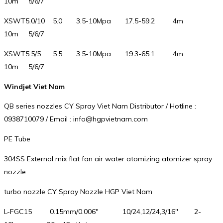
10m 5/6/7
XSWT5.0/10 5.0 3.5-10Mpa 17.5-59.2 4m
10m 5/6/7
XSWT5.5/5 5.5 3.5-10Mpa 19.3-65.1 4m
10m 5/6/7
Windjet Viet Nam
QB series nozzles CY Spray Viet Nam Distributor / Hotline :
0938710079 / Email : info@hgpvietnam.com
PE Tube
304SS External mix flat fan air water atomizing atomizer spray
nozzle
turbo nozzle CY Spray Nozzle HGP Viet Nam
L-FGC15 0.15mm/0.006″ 10/24,12/24,3/16″ 2-