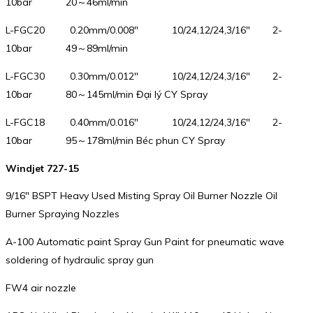
10bar 20～46ml/min
L-FGC20 0.20mm/0.008″ 10/24,12/24,3/16″ 2-
10bar 49～89ml/min
L-FGC30 0.30mm/0.012″ 10/24,12/24,3/16″ 2-
10bar 80～145ml/min Đại lý CY Spray
L-FGC18 0.40mm/0.016″ 10/24,12/24,3/16″ 2-
10bar 95～178ml/min Béc phun CY Spray
Windjet 727-15
9/16″ BSPT Heavy Used Misting Spray Oil Burner Nozzle Oil
Burner Spraying Nozzles
A-100 Automatic paint Spray Gun Paint for pneumatic wave
soldering of hydraulic spray gun
FW4 air nozzle