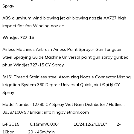
Spray
ABS aluminum wind blowing jet air blowing nozzle AA727 high
impact flat fan Winding nozzle
Windjet 727-15
Airless Machines Airbrush Airless Paint Sprayer Gun Tungsten
Steel Spraying Guide Machine Universal paint gun spray gunbéc
phun Windjet 727-15 CY Spray
3/16″ Thread Stainless steel Atomizing Nozzle Connector Misting
Irrigation System 360 Degree Universal Quick Joint Đại lý CY
Spray
Model Number 12780 CY Spray Viet Nam Distributor / Hotline :
0938710079 / Email : info@hgpvietnam.com
L-FGC15 0.15mm/0.006″ 10/24,12/24,3/16″ 2-
10bar 20～46ml/min