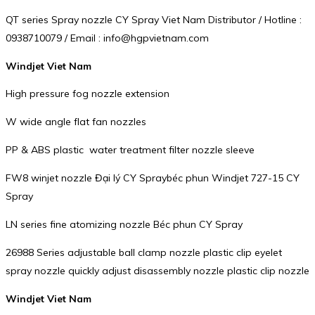
QT series Spray nozzle CY Spray Viet Nam Distributor / Hotline :
0938710079 / Email : info@hgpvietnam.com
Windjet Viet Nam
High pressure fog nozzle extension
W wide angle flat fan nozzles
PP & ABS plastic water treatment filter nozzle sleeve
FW8 winjet nozzle Đại lý CY Spraybéc phun Windjet 727-15 CY
Spray
LN series fine atomizing nozzle Béc phun CY Spray
26988 Series adjustable ball clamp nozzle plastic clip eyelet
spray nozzle quickly adjust disassembly nozzle plastic clip nozzle
Windjet Viet Nam