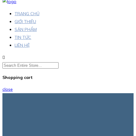
TRANG CHỦ
GIỚI THIỆU
SẢN PHẨM
TIN TỨC
LIÊN HỆ
Shopping cart
close