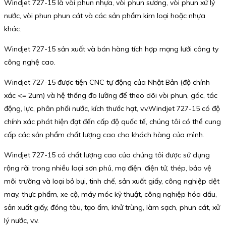
Windjet 727-15 là vòi phun nhựa, vòi phun sương, vòi phun xử lý
nước, vòi phun phun cát và các sản phẩm kim loại hoặc nhựa
khác.
Windjet 727-15 sản xuất và bán hàng tích hợp mạng lưới công ty
công nghệ cao.
Windjet 727-15 được tiện CNC tự động của Nhật Bản (độ chính
xác <= 2um) và hệ thống đo lường để theo dõi vòi phun, góc, tác
động, lực, phân phối nước, kích thước hạt, v.v.Windjet 727-15 có độ
chính xác phát hiện đạt đến cấp độ quốc tế, chúng tôi có thể cung
cấp các sản phẩm chất lượng cao cho khách hàng của mình.
Windjet 727-15 có chất lượng cao của chúng tôi được sử dụng
rộng rãi trong nhiều loại sơn phủ, mạ điện, điện tử, thép, bảo vệ
môi trường và loại bỏ bụi, tinh chế, sản xuất giấy, công nghiệp dệt
may, thực phẩm, xe cộ, máy móc kỹ thuật, công nghiệp hóa dầu,
sản xuất giấy, đóng tàu, tạo ẩm, khử trùng, làm sạch, phun cát, xử
lý nước, v.v.