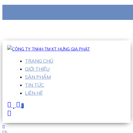
CÔNG TY TNHH TM KT HƯNG GIA PHÁT
Hotline
:
0938 710 079
Email
:
info@hgpvietnam.com
TRANG CHỦ
GIỚI THIỆU
SẢN PHẨM
TIN TỨC
LIÊN HỆ
0