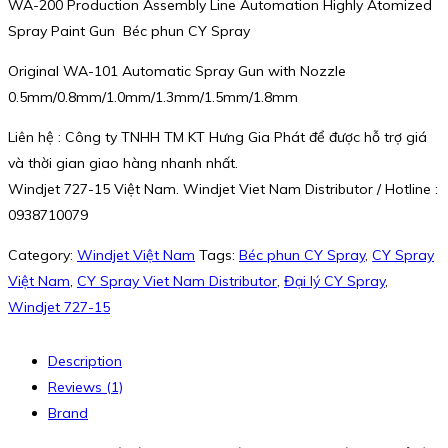
WA-200 Production Assembly Line Automation Highly Atomized
Spray Paint Gun Béc phun CY Spray
Original WA-101 Automatic Spray Gun with Nozzle
0.5mm/0.8mm/1.0mm/1.3mm/1.5mm/1.8mm
Liên hệ : Công ty TNHH TM KT Hưng Gia Phát để được hỗ trợ giá
và thời gian giao hàng nhanh nhất.
Windjet 727-15 Việt Nam. Windjet Viet Nam Distributor / Hotline :
0938710079
Category:
Windjet Việt Nam
Tags:
Béc phun CY Spray
,
CY Spray
Việt Nam
,
CY Spray Viet Nam Distributor
,
Đại lý CY Spray
,
Windjet 727-15
Description
Reviews (1)
Brand