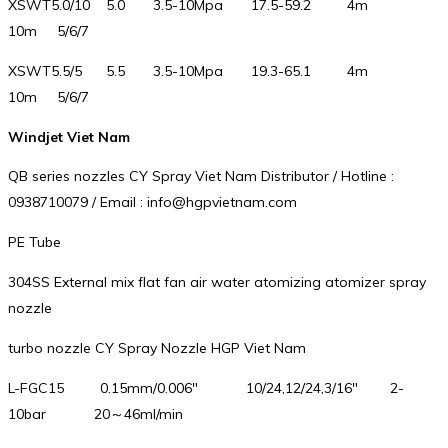
XSWT5.0/10 5.0 3.5-10Mpa 17.5-59.2 4m
10m 5/6/7
XSWT5.5/5 5.5 3.5-10Mpa 19.3-65.1 4m
10m 5/6/7
Windjet Viet Nam
QB series nozzles CY Spray Viet Nam Distributor / Hotline :
0938710079 / Email : info@hgpvietnam.com
PE Tube
304SS External mix flat fan air water atomizing atomizer spray
nozzle
turbo nozzle CY Spray Nozzle HGP Viet Nam
L-FGC15 0.15mm/0.006″ 10/24,12/24,3/16″ 2-
10bar 20～46ml/min