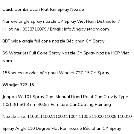
Quick Combination Flat fan Spray Nozzle
Narrow angle spray nozzle CY Spray Viet Nam Distributor /
HHotline : 0938710079 / Email : info@hgpvietnam.com
BBF wide angle full cone nozzle Béc phun CY Spray
SS Water Jet Full Cone Spray Nozzle CY Spray Nozzle HGP Viet
Nam
155 series nozzles béc phun Windjet 727-15 CY Spray
Windjet 727-15
Janpan W-101 Spray Gun Manual Hand Paint Gun Gravity Type
1.0/1.3/1.5/1.8mm 400ml Furniture Car Coating Painting
Nozzle size: 11001,11002,11003,11004,11005,11006,11008,110010
Spray Angle:110 Degree Flat Fan nozzle Béc phun CY Spray