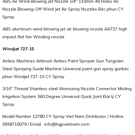
ABS Air Wind Blowing Jet Nozzle 1/4″ 110mm 48 Holes Air
Nozzle Blowing-Off Wind Jet Air Spray Nozzles Béc phun CY
Spray
ABS aluminum wind blowing jet air blowing nozzle AA727 high
impact flat fan Winding nozzle
Windjet 727-15
Airless Machines Airbrush Airless Paint Sprayer Gun Tungsten
Steel Spraying Guide Machine Universal paint gun spray gunbéc
phun Windjet 727-15 CY Spray
3/16″ Thread Stainless steel Atomizing Nozzle Connector Misting
Irrigation System 360 Degree Universal Quick Joint Đại lý CY
Spray
Model Number 12780 CY Spray Viet Nam Distributor / Hotline :
0938710079 / Email : info@hgpvietnam.com