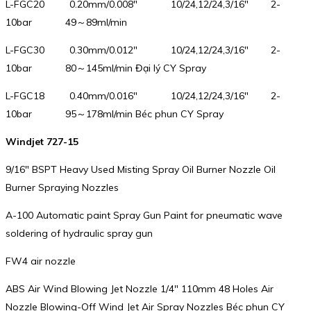
L-FGC20 0.20mm/0.008″ 10/24,12/24,3/16″ 2-
10bar 49～89ml/min
L-FGC30 0.30mm/0.012″ 10/24,12/24,3/16″ 2-
10bar 80～145ml/min Đại lý CY Spray
L-FGC18 0.40mm/0.016″ 10/24,12/24,3/16″ 2-
10bar 95～178ml/min Béc phun CY Spray
Windjet 727-15
9/16″ BSPT Heavy Used Misting Spray Oil Burner Nozzle Oil
Burner Spraying Nozzles
A-100 Automatic paint Spray Gun Paint for pneumatic wave
soldering of hydraulic spray gun
FW4 air nozzle
ABS Air Wind Blowing Jet Nozzle 1/4″ 110mm 48 Holes Air
Nozzle Blowing-Off Wind Jet Air Spray Nozzles Béc phun CY