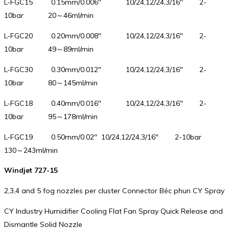
L-FGC15 0.15mm/0.006″ 10/24,12/24,3/16″ 2-
10bar 20～46ml/min
L-FGC20 0.20mm/0.008″ 10/24,12/24,3/16″ 2-
10bar 49～89ml/min
L-FGC30 0.30mm/0.012″ 10/24,12/24,3/16″ 2-
10bar 80～145ml/min
L-FGC18 0.40mm/0.016″ 10/24,12/24,3/16″ 2-
10bar 95～178ml/min
L-FGC19 0.50mm/0.02″ 10/24,12/24,3/16″ 2-10bar
130～243ml/min
Windjet 727-15
2,3,4 and 5 fog nozzles per cluster Connector Béc phun CY Spray
CY Industry Humidifier Cooling Flat Fan Spray Quick Release and
Dismantle Solid Nozzle