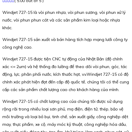
( 5.00 out of 5 )
Windjet 727-15 là vòi phun nhựa, vòi phun sương, vòi phun xử lý
nước, vòi phun phun cát và các sản phẩm kim loại hoặc nhựa
khác.
Windjet 727-15 sản xuất và bán hàng tích hợp mạng lưới công ty
công nghệ cao.
Windjet 727-15 được tiện CNC tự động của Nhật Bản (độ chính
xác <= 2um) và hệ thống đo lường để theo dõi vòi phun, góc, tác
động, lực, phân phối nước, kích thước hạt, v.v.Windjet 727-15 có độ
chính xác phát hiện đạt đến cấp độ quốc tế, chúng tôi có thể cung
cấp các sản phẩm chất lượng cao cho khách hàng của mình.
Windjet 727-15 có chất lượng cao của chúng tôi được sử dụng
rộng rãi trong nhiều loại sơn phủ, mạ điện, điện tử, thép, bảo vệ
môi trường và loại bỏ bụi, tinh chế, sản xuất giấy, công nghiệp dệt
may, thực phẩm, xe cộ, máy móc kỹ thuật, công nghiệp hóa dầu,
sản xuất giấy, đóng tàu, tạo ẩm, khử trùng, làm sạch, phun cát, xử