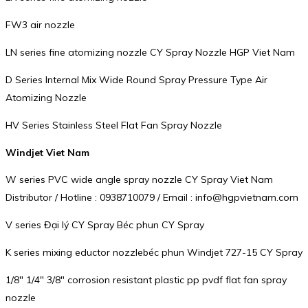
FW3 air nozzle
LN series fine atomizing nozzle CY Spray Nozzle HGP Viet Nam
D Series Internal Mix Wide Round Spray Pressure Type Air
Atomizing Nozzle
HV Series Stainless Steel Flat Fan Spray Nozzle
Windjet Viet Nam
W series PVC wide angle spray nozzle CY Spray Viet Nam
Distributor / Hotline : 0938710079 / Email : info@hgpvietnam.com
V series Đại lý CY Spray Béc phun CY Spray
K series mixing eductor nozzlebéc phun Windjet 727-15 CY Spray
1/8″ 1/4″ 3/8″ corrosion resistant plastic pp pvdf flat fan spray
nozzle