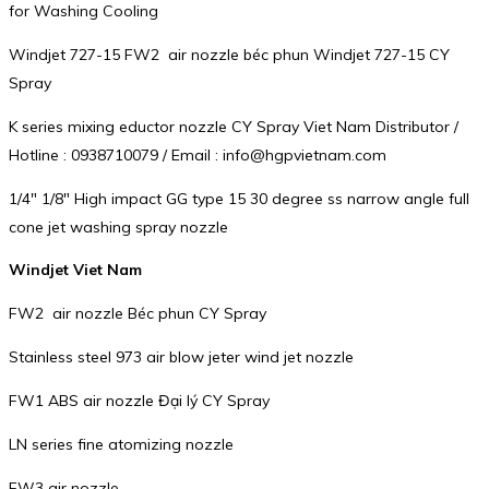
for Washing Cooling
Windjet 727-15 FW2 air nozzle béc phun Windjet 727-15 CY
Spray
K series mixing eductor nozzle CY Spray Viet Nam Distributor /
Hotline : 0938710079 / Email : info@hgpvietnam.com
1/4″ 1/8″ High impact GG type 15 30 degree ss narrow angle full
cone jet washing spray nozzle
Windjet Viet Nam
FW2 air nozzle Béc phun CY Spray
Stainless steel 973 air blow jeter wind jet nozzle
FW1 ABS air nozzle Đại lý CY Spray
LN series fine atomizing nozzle
FW3 air nozzle