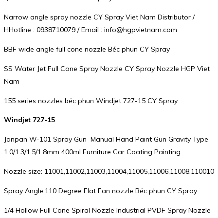
Narrow angle spray nozzle CY Spray Viet Nam Distributor /
HHotline : 0938710079 / Email : info@hgpvietnam.com
BBF wide angle full cone nozzle Béc phun CY Spray
SS Water Jet Full Cone Spray Nozzle CY Spray Nozzle HGP Viet
Nam
155 series nozzles béc phun Windjet 727-15 CY Spray
Windjet 727-15
Janpan W-101 Spray Gun Manual Hand Paint Gun Gravity Type
1.0/1.3/1.5/1.8mm 400ml Furniture Car Coating Painting
Nozzle size: 11001,11002,11003,11004,11005,11006,11008,110010
Spray Angle:110 Degree Flat Fan nozzle Béc phun CY Spray
1/4 Hollow Full Cone Spiral Nozzle Industrial PVDF Spray Nozzle