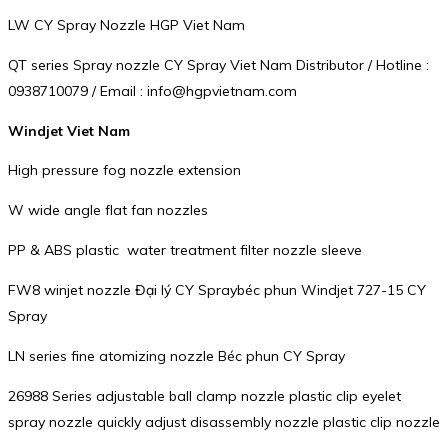
LW CY Spray Nozzle HGP Viet Nam
QT series Spray nozzle CY Spray Viet Nam Distributor / Hotline :
0938710079 / Email : info@hgpvietnam.com
Windjet Viet Nam
High pressure fog nozzle extension
W wide angle flat fan nozzles
PP & ABS plastic water treatment filter nozzle sleeve
FW8 winjet nozzle Đại lý CY Spraybéc phun Windjet 727-15 CY
Spray
LN series fine atomizing nozzle Béc phun CY Spray
26988 Series adjustable ball clamp nozzle plastic clip eyelet
spray nozzle quickly adjust disassembly nozzle plastic clip nozzle