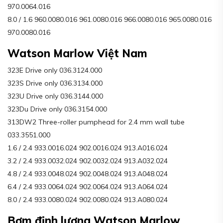
970.0064.016
8.0 / 1.6 960.0080.016 961.0080.016 966.0080.016 965.0080.016
970.0080.016
Watson Marlow Việt Nam
323E Drive only 036.3124.000
323S Drive only 036.3134.000
323U Drive only 036.3144.000
323Du Drive only 036.3154.000
313DW2 Three-roller pumphead for 2.4 mm wall tube
033.3551.000
1.6 / 2.4 933.0016.024 902.0016.024 913.A016.024
3.2 / 2.4 933.0032.024 902.0032.024 913.A032.024
4.8 / 2.4 933.0048.024 902.0048.024 913.A048.024
6.4 / 2.4 933.0064.024 902.0064.024 913.A064.024
8.0 / 2.4 933.0080.024 902.0080.024 913.A080.024
Bơm định lượng Watson Marlow