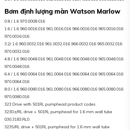
Bơm định lượng màn Watson Marlow
0.8 / 1.6 970.0008.016
1.6 / 1.6 960.0016.016 961.0016.016 966.0016.016 965.0016.016
970.0016.016
3.2/ 1.6 960.0032.016 961.0032.016 966.0032.016 965.0032.016
970.0032.016
4.8 / 1.6 960.0048.016 961.0048.016 966.0048.016 965.0048.016
970.0048.016
6.4 / 1.6 960.0064.016 961.0064.016 966.0064.016 965.0064.016
970.0064.016
8.0 / 1.6 960.0080.016 961.0080.016 966.0080.016 965.0080.016
970.0080.016
323 Drive with 501RL pumphead product codes
323Dz/RL drive + 501RL pumphead for 1.6 mm wall tube
030.3183.RL0
323S/RL drive + 501RL pumphead for 1.6 mm wall tube