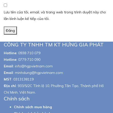
Lưu tên của tôi, email, và trang web trong trình duyệt này cho
lần bình luận kế tiếp của tôi.
Đăng
CÔNG TY TNHH TM KT HƯNG GIA PHÁT
Hotline
:
0938 710 079
Hotline
:
0779 710 090
Email
:
info@hgpvietnam.com
Email
:
minhdung@hgpvietnam.com
MST
:
0313138119
Địa chỉ
: 933/5/2C Tỉnh lộ 10, Phường Tân Tạo, Thành phố Hồ
Chí Minh, Việt Nam.
Chính sách
Chính sách mua hàng