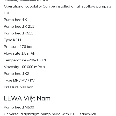
Operational capability Can be installed on all ecoflow pumps ≥
LDE.
Pump head K
Pump head K 211
Pump head K511
Type K511
Pressure 176 bar
Flow rate 1,5 m³/h
Temperature -20/+150 °C
Viscosity 100.000 mPa∙s
Pump head K2
Type MR / MV / KV
Pressure 500 bar
LEWA Việt Nam
Pump head M500
Universal diaphragm pump head with PTFE sandwich