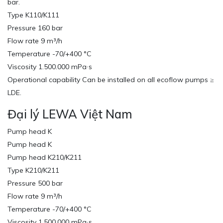
bar.
Type K110/K111
Pressure 160 bar
Flow rate 9 m³/h
Temperature -70/+400 °C
Viscosity 1.500.000 mPa∙s
Operational capability Can be installed on all ecoflow pumps ≥
LDE.
Đại lý LEWA Việt Nam
Pump head K
Pump head K
Pump head K210/K211
Type K210/K211
Pressure 500 bar
Flow rate 9 m³/h
Temperature -70/+400 °C
Viscosity 1.500.000 mPa∙s