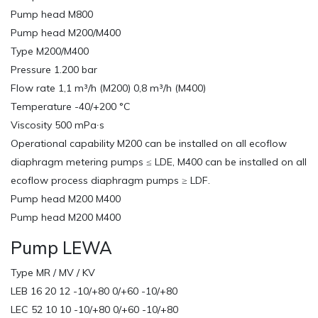
Pump head M800
Pump head M200/M400
Type M200/M400
Pressure 1.200 bar
Flow rate 1,1 m³/h (M200) 0,8 m³/h (M400)
Temperature -40/+200 °C
Viscosity 500 mPa∙s
Operational capability M200 can be installed on all ecoflow
diaphragm metering pumps ≤ LDE, M400 can be installed on all
ecoflow process diaphragm pumps ≥ LDF.
Pump head M200 M400
Pump head M200 M400
Pump LEWA
Type MR / MV / KV
LEB 16 20 12 -10/+80 0/+60 -10/+80
LEC 52 10 10 -10/+80 0/+60 -10/+80