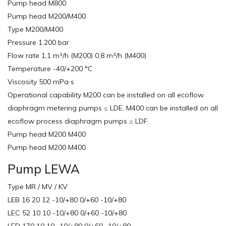
Pump head M800
Pump head M200/M400
Type M200/M400
Pressure 1.200 bar
Flow rate 1,1 m³/h (M200) 0,8 m³/h (M400)
Temperature -40/+200 °C
Viscosity 500 mPa∙s
Operational capability M200 can be installed on all ecoflow
diaphragm metering pumps ≤ LDE, M400 can be installed on all
ecoflow process diaphragm pumps ≥ LDF.
Pump head M200 M400
Pump head M200 M400
Pump LEWA
Type MR / MV / KV
LEB 16 20 12 -10/+80 0/+60 -10/+80
LEC 52 10 10 -10/+80 0/+60 -10/+80