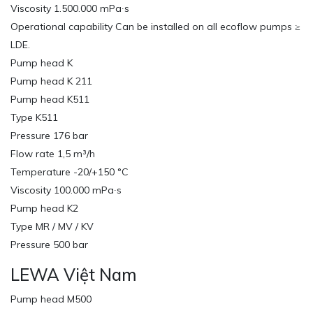
Viscosity 1.500.000 mPa∙s
Operational capability Can be installed on all ecoflow pumps ≥
LDE.
Pump head K
Pump head K 211
Pump head K511
Type K511
Pressure 176 bar
Flow rate 1,5 m³/h
Temperature -20/+150 °C
Viscosity 100.000 mPa∙s
Pump head K2
Type MR / MV / KV
Pressure 500 bar
LEWA Việt Nam
Pump head M500