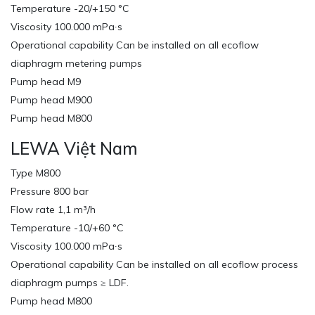
Temperature -20/+150 °C
Viscosity 100.000 mPa∙s
Operational capability Can be installed on all ecoflow
diaphragm metering pumps
Pump head M9
Pump head M900
Pump head M800
LEWA Việt Nam
Type M800
Pressure 800 bar
Flow rate 1,1 m³/h
Temperature -10/+60 °C
Viscosity 100.000 mPa∙s
Operational capability Can be installed on all ecoflow process
diaphragm pumps ≥ LDF.
Pump head M800