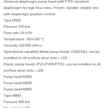
Universal diaphragm pump head with PTFE sandwich
diaphragm for high flow rates. Proven, durable, reliable and
with diaphragm position control.
Type M500
Pressure 350 bar
Flow rate 19 m³/h
Temperature -50/+150 °C
Viscosity 100.000 mPa∙s
Operational capability Metal pump heads (316/316L): can be
installed on all ecoflow drive units ≥ LDE
Plastic pump heads (PVC/PVDF/PTFE): can be installed on all
ecoflow drive units ≤ LDE
Pump head M500
Pump head M500
Pump head M900
Type M900
Pressure 500 bar