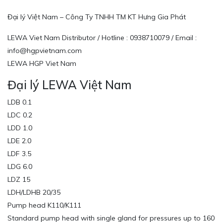
Đại lý Việt Nam – Công Ty TNHH TM KT Hưng Gia Phát
LEWA Viet Nam Distributor / Hotline : 0938710079 / Email :
info@hgpvietnam.com
LEWA HGP Viet Nam
Đại lý LEWA Việt Nam
LDB 0.1
LDC 0.2
LDD 1.0
LDE 2.0
LDF 3.5
LDG 6.0
LDZ 15
LDH/LDHB 20/35
Pump head K110/K111
Standard pump head with single gland for pressures up to 160