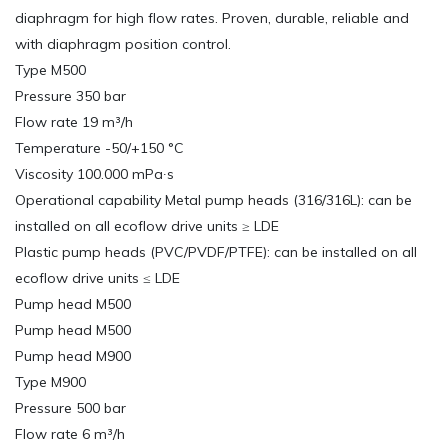
diaphragm for high flow rates. Proven, durable, reliable and
with diaphragm position control.
Type M500
Pressure 350 bar
Flow rate 19 m³/h
Temperature -50/+150 °C
Viscosity 100.000 mPa∙s
Operational capability Metal pump heads (316/316L): can be
installed on all ecoflow drive units ≥ LDE
Plastic pump heads (PVC/PVDF/PTFE): can be installed on all
ecoflow drive units ≤ LDE
Pump head M500
Pump head M500
Pump head M900
Type M900
Pressure 500 bar
Flow rate 6 m³/h