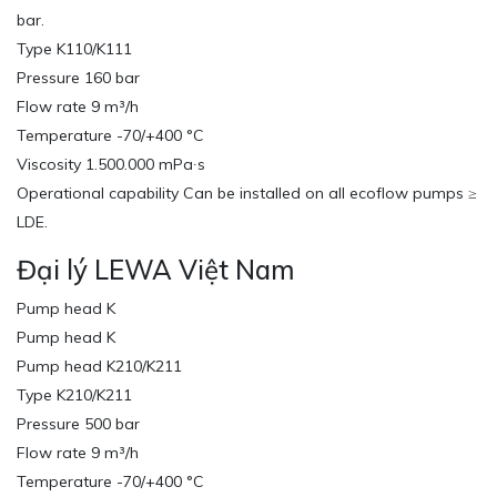
bar.
Type K110/K111
Pressure 160 bar
Flow rate 9 m³/h
Temperature -70/+400 °C
Viscosity 1.500.000 mPa∙s
Operational capability Can be installed on all ecoflow pumps ≥
LDE.
Đại lý LEWA Việt Nam
Pump head K
Pump head K
Pump head K210/K211
Type K210/K211
Pressure 500 bar
Flow rate 9 m³/h
Temperature -70/+400 °C