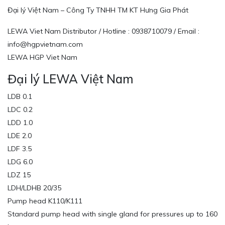
Đại lý Việt Nam – Công Ty TNHH TM KT Hưng Gia Phát
LEWA Viet Nam Distributor / Hotline : 0938710079 / Email :
info@hgpvietnam.com
LEWA HGP Viet Nam
Đại lý LEWA Việt Nam
LDB 0.1
LDC 0.2
LDD 1.0
LDE 2.0
LDF 3.5
LDG 6.0
LDZ 15
LDH/LDHB 20/35
Pump head K110/K111
Standard pump head with single gland for pressures up to 160