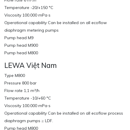
Flow rate 6 m³/h
Temperature -20/+150 °C
Viscosity 100.000 mPa∙s
Operational capability Can be installed on all ecoflow
diaphragm metering pumps
Pump head M9
Pump head M900
Pump head M800
LEWA Việt Nam
Type M800
Pressure 800 bar
Flow rate 1,1 m³/h
Temperature -10/+60 °C
Viscosity 100.000 mPa∙s
Operational capability Can be installed on all ecoflow process
diaphragm pumps ≥ LDF.
Pump head M800