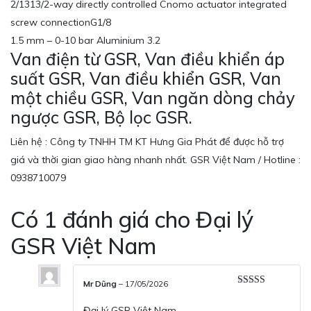
2/1313/2-way directly controlled Cnomo actuator integrated
screw connectionG1/8
1.5 mm – 0-10 bar Aluminium 3.2
Van điện từ GSR, Van điều khiển áp
suất GSR, Van điều khiển GSR, Van
một chiều GSR, Van ngăn dòng chảy
ngược GSR, Bộ lọc GSR.
Liên hệ : Công ty TNHH TM KT Hưng Gia Phát để được hỗ trợ
giá và thời gian giao hàng nhanh nhất. GSR Việt Nam / Hotline :
0938710079
Có 1 đánh giá cho
Đại lý
GSR Việt Nam
Mr Dũng
–
17/05/2026
Rated
5
out
of 5
Đại lý GSR Việt Nam