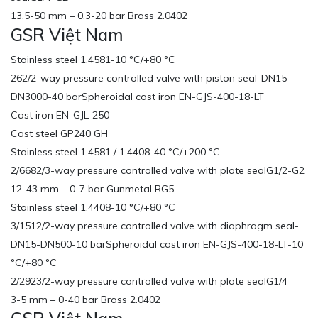
13.5-50 mm – 0.3-20 bar Brass 2.0402
GSR Việt Nam
Stainless steel 1.4581-10 °C/+80 °C
262/2-way pressure controlled valve with piston seal-DN15-
DN3000-40 barSpheroidal cast iron EN-GJS-400-18-LT
Cast iron EN-GJL-250
Cast steel GP240 GH
Stainless steel 1.4581 / 1.4408-40 °C/+200 °C
2/6682/3-way pressure controlled valve with plate sealG1/2-G2
12-43 mm – 0-7 bar Gunmetal RG5
Stainless steel 1.4408-10 °C/+80 °C
3/1512/2-way pressure controlled valve with diaphragm seal-
DN15-DN500-10 barSpheroidal cast iron EN-GJS-400-18-LT-10
°C/+80 °C
2/2923/2-way pressure controlled valve with plate sealG1/4
3-5 mm – 0-40 bar Brass 2.0402