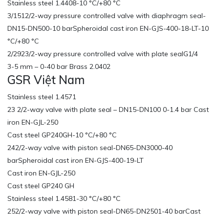
Stainless steel 1.4408-10 °C/+80 °C
3/1512/2-way pressure controlled valve with diaphragm seal-
DN15-DN500-10 barSpheroidal cast iron EN-GJS-400-18-LT-10
°C/+80 °C
2/2923/2-way pressure controlled valve with plate sealG1/4
3-5 mm – 0-40 bar Brass 2.0402
GSR Việt Nam
Stainless steel 1.4571
23 2/2-way valve with plate seal – DN15-DN100 0-1.4 bar Cast
iron EN-GJL-250
Cast steel GP240GH-10 °C/+80 °C
242/2-way valve with piston seal-DN65-DN3000-40
barSpheroidal cast iron EN-GJS-400-19-LT
Cast iron EN-GJL-250
Cast steel GP240 GH
Stainless steel 1.4581-30 °C/+80 °C
252/2-way valve with piston seal-DN65-DN2501-40 barCast