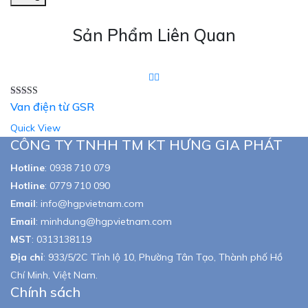
Sản Phẩm Liên Quan
Rated
Van điện từ GSR
5.00
out of 5
Quick View
CÔNG TY TNHH TM KT HƯNG GIA PHÁT
Hotline
:
0938 710 079
Hotline
:
0779 710 090
Email
:
info@hgpvietnam.com
Email
:
minhdung@hgpvietnam.com
MST
:
0313138119
Địa chỉ
: 933/5/2C Tỉnh lộ 10, Phường Tân Tạo, Thành phố Hồ
Chí Minh, Việt Nam.
Chính sách