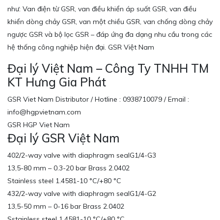
như: Van điện từ GSR, van điều khiển áp suất GSR, van điều
khiển dòng chảy GSR, van một chiều GSR, van chống dòng chảy
ngược GSR và bộ lọc GSR – đáp ứng đa dạng nhu cầu trong các
hệ thống công nghiệp hiện đại. GSR Việt Nam
Đại lý Việt Nam – Công Ty TNHH TM
KT Hưng Gia Phát
GSR Viet Nam Distributor / Hotline : 0938710079 / Email :
info@hgpvietnam.com
GSR HGP Viet Nam
Đại lý GSR Việt Nam
402/2-way valve with diaphragm sealG1/4-G3
13,5-80 mm – 0.3-20 bar Brass 2.0402
Stainless steel 1.4581-10 °C/+80 °C
432/2-way valve with diaphragm sealG1/4-G2
13,5-50 mm – 0-16 bar Brass 2.0402
Sstainless steel 1.4581-10 °C/+80 °C