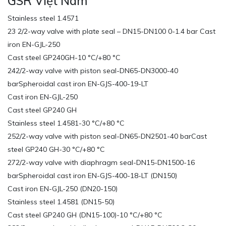
GSR Việt Nam
Stainless steel 1.4571
23 2/2-way valve with plate seal – DN15-DN100 0-1.4 bar Cast
iron EN-GJL-250
Cast steel GP240GH-10 °C/+80 °C
242/2-way valve with piston seal-DN65-DN3000-40
barSpheroidal cast iron EN-GJS-400-19-LT
Cast iron EN-GJL-250
Cast steel GP240 GH
Stainless steel 1.4581-30 °C/+80 °C
252/2-way valve with piston seal-DN65-DN2501-40 barCast
steel GP240 GH-30 °C/+80 °C
272/2-way valve with diaphragm seal-DN15-DN1500-16
barSpheroidal cast iron EN-GJS-400-18-LT (DN150)
Cast iron EN-GJL-250 (DN20-150)
Stainless steel 1.4581 (DN15-50)
Cast steel GP240 GH (DN15-100)-10 °C/+80 °C