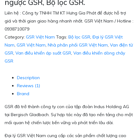
ngược GSR, Bộ lọc GSR.
Liên hệ : Công ty TNHH TM KT Hưng Gia Phát để được hỗ trợ
giá và thời gian giao hàng nhanh nhất. GSR Việt Nam / Hotline :
0938710079
Category:
GSR Việt Nam
Tags:
Bộ lọc GSR
,
Đại lý GSR Việt
Nam
,
GSR Việt Nam
,
Nhà phân phối GSR Việt Nam
,
Van điện từ
GSR
,
Van điều khiển áp suất GSR
,
Van điều khiển dòng chảy
GSR
Description
Reviews (1)
Brand
GSR đã trở thành công ty con của tập đoàn Indus Holding AG
tại Bergisch Gladbach. Sự hợp tác này đã tạo nền tảng cho một
mối quan hệ chiến lược bền vững và phát triển lâu dài.
Đại lý GSR Việt Nam cung cấp các sản phẩm chất lượng cao