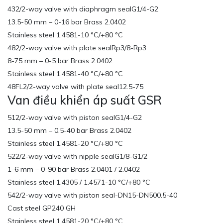
432/2-way valve with diaphragm sealG1/4-G2
13.5-50 mm – 0-16 bar Brass 2.0402
Stainless steel 1.4581-10 °C/+80 °C
482/2-way valve with plate sealRp3/8-Rp3
8-75 mm – 0-5 bar Brass 2.0402
Stainless steel 1.4581-40 °C/+80 °C
48FL2/2-way valve with plate seal12.5-75
Van điều khiển áp suất GSR
512/2-way valve with piston sealG1/4-G2
13.5-50 mm – 0.5-40 bar Brass 2.0402
Stainless steel 1.4581-20 °C/+80 °C
522/2-way valve with nipple sealG1/8-G1/2
1-6 mm – 0-90 bar Brass 2.0401 / 2.0402
Stainless steel 1.4305 / 1.4571-10 °C/+80 °C
542/2-way valve with piston seal-DN15-DN500.5-40
Cast steel GP240 GH
Stainless steel 1.4581-20 °C/+80 °C