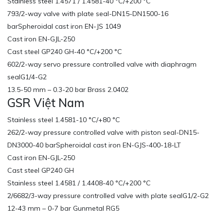
Stainless steel 1.4571 / 1.4581-40 °C/+200 °C
793/2-way valve with plate seal-DN15-DN1500-16
barSpheroidal cast iron EN-JS 1049
Cast iron EN-GJL-250
Cast steel GP240 GH-40 °C/+200 °C
602/2-way servo pressure controlled valve with diaphragm
sealG1/4-G2
13.5-50 mm – 0.3-20 bar Brass 2.0402
GSR Việt Nam
Stainless steel 1.4581-10 °C/+80 °C
262/2-way pressure controlled valve with piston seal-DN15-
DN3000-40 barSpheroidal cast iron EN-GJS-400-18-LT
Cast iron EN-GJL-250
Cast steel GP240 GH
Stainless steel 1.4581 / 1.4408-40 °C/+200 °C
2/6682/3-way pressure controlled valve with plate sealG1/2-G2
12-43 mm – 0-7 bar Gunmetal RG5