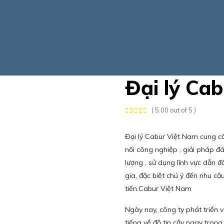
Đại lý Ca
( 5.00 out of 5 )
Đại lý Cabur Việt Nam cung cấ
nối công nghiệp , giải pháp đ
lượng , sử dụng lĩnh vực dẫn 
gia, đặc biệt chú ý đến nhu c
tiến.Cabur Việt Nam
Ngày nay, công ty phát triển v
tiếng về độ tin cậy ngay trong