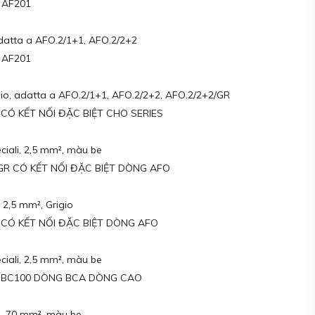
 AF201
adatta a AFO.2/1+1, AFO.2/2+2
 AF201
igio, adatta a AFO.2/1+1, AFO.2/2+2, AFO.2/2+2/GR
 CÓ KẾT NỐI ĐẶC BIỆT CHO SERIES
ciali, 2,5 mm², màu be
GR CÓ KẾT NỐI ĐẶC BIỆT DÒNG AFO
 2,5 mm², Grigio
 CÓ KẾT NỐI ĐẶC BIỆT DÒNG AFO
ciali, 2,5 mm², màu be
ur BC100 DÒNG BCA DÒNG CAO
e, 70 mm², màu be