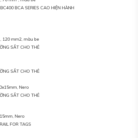
r BC400 BCA SERIES CAO HIỆN HÀNH
ne, 120 mm2, màu be
ƯỜNG SẮT CHO THẺ
ƯỜNG SẮT CHO THẺ
50x15mm, Nero
ƯỜNG SẮT CHO THẺ
0x15mm, Nero
RAIL FOR TAGS