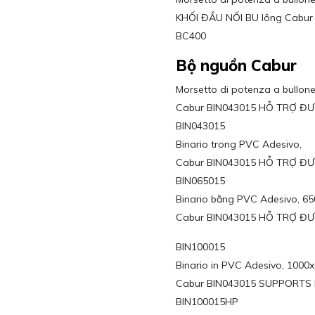
KHỐI ĐẦU NỐI BU lông Cabu
BC400
Bộ nguồn Cabur
Morsetto di potenza a bullo
Cabur BIN043015 HỖ TRỢ Đ
BIN043015
Binario trong PVC Adesivo,
Cabur BIN043015 HỖ TRỢ Đ
BIN065015
Binario bằng PVC Adesivo, 6
Cabur BIN043015 HỖ TRỢ Đ
BIN100015
Binario in PVC Adesivo, 100
Cabur BIN043015 SUPPORTS 
BIN100015HP