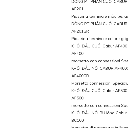
DÒNG PT PHẦN CUỐI CABUR
AF201
Piastrina terminale màu be, 
DÒNG PT PHẦN CUỐI CABUR
AF201GR
Piastrina terminale colore gr
KHỐI ĐẦU CUỐI Cabur AF400
AF400
morsetto con connessioni Spe
KHỐI ĐẦU NỐI CABUR AF400
AF400GR
Morsetto connessioni Speciali,
KHỐI ĐẦU CUỐI Cabur AF500
AF500
morsetto con connessioni Spe
KHỐI ĐẦU NỐI BU lông Cab
BC100
Morsetto di potenza a bullon