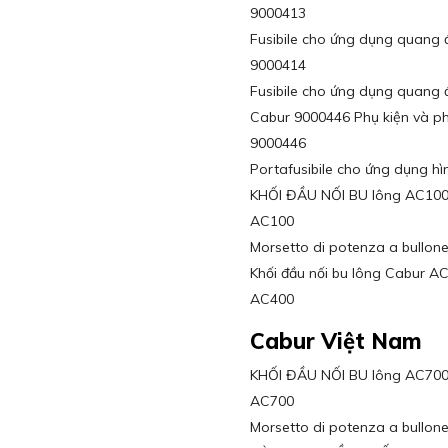
9000413
Fusibile cho ứng dụng quang 
9000414
Fusibile cho ứng dụng quang 
Cabur 9000446 Phụ kiện và ph
9000446
Portafusibile cho ứng dụng hì
KHỐI ĐẦU NỐI BU lông AC1
AC100
Morsetto di potenza a bullon
Khối đầu nối bu lông Cabur
AC400
Cabur Việt Nam
KHỐI ĐẦU NỐI BU lông AC7
AC700
Morsetto di potenza a bullo