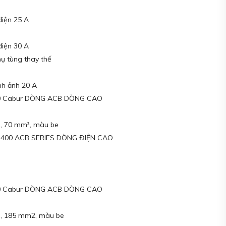
điện 25 A
điện 30 A
ụ tùng thay thế
nh ảnh 20 A
00 Cabur DÒNG ACB DÒNG CAO
e, 70 mm², màu be
 AC400 ACB SERIES DÒNG ĐIỆN CAO
00 Cabur DÒNG ACB DÒNG CAO
ne, 185 mm2, màu be