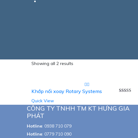
Showing all 2 results
Khớp nối xoay Rotary Systems
Rated
5.00
Quick View
out of 5
CÔNG TY TNHH TM KT HƯNG GIA
PHÁT
Hotline
:
0938 710 079
Hotline
:
0779 710 090