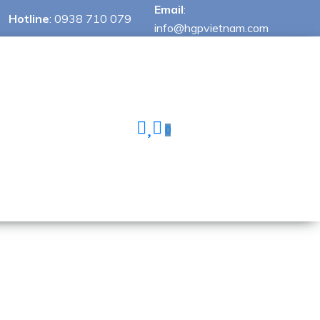
Email
:
Hotline
:
0938 710 079
info@hgpvietnam.com
0