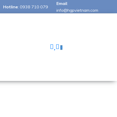
Email
:
Hotline
:
0938 710 079
info@hgpvietnam.com
0