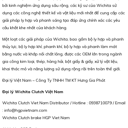
bởi kinh nghiệm ứng dụng sâu rộng, các kỹ sư của Wichita sử
dụng các công nghệ thiết kế và vật liệu mới nhất để cung cấp các
giải pháp ly hợp và phanh sáng tạo đáp ứng chính xác các yêu
cầu khắt khe nhất của khách hàng.
Một loạt các giải pháp của Wichita, bao gồm bộ ly hợp và phanh
thủy lực, bộ ly hợp khí, phanh khí, bộ ly hợp và phanh làm mát
bằng nước và khớp nối chất lỏng, được các OEM lớn trong ngành
gia công kim loại, thép, hàng hải, bột giấy & giấy, xử lý vật liệu,
khai thác mỏ và năng lượng sử dụng rộng rãi trên toàn thế giới.
Đại lý Việt Nam – Công Ty TNHH TM KT Hưng Gia Phát
Đại lý Wichita Clutch Việt Nam
Wichita Clutch Viet Nam Distributor / Hotline : 0938710079 / Email
: info@hgpvietnam.com
Wichita Clutch brake HGP Viet Nam