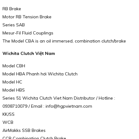
RB Brake
Motor RB Tension Brake
Series SAB
Mesur-Fil Fluid Couplings
The Model CBA is an oil immersed, combination clutch/brake
Wichita Clutch Việt Nam
Model CBH
Model HBA Phanh hơi Wichita Clutch
Model HC
Model HBS
Series 51 Wichita Clutch Viet Nam Distributor / Hotline :
0938710079 / Email : info@hgpvietnam.com
KK/SS
WCB
AirMakks SSB Brakes
CCB Combination Clutch Brake