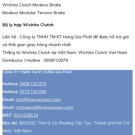
Wichita Clutch Modevo Brake
Modevo Modular Tension Brake
Bộ ly hợp Wichita Clutch
Liên hệ : Công ty TNHH TM KT Hưng Gia Phát để được hỗ trợ giá
và thời gian giao hàng nhanh nhất.
Thắng từ Wichita Clutch tại Việt Nam. Wichita Clutch Viet Nam
Distributor / Hotline : 0938710079
CÔNG TY TNHH TM KT HƯNG GIA PHÁT
Hotline
:
0938 710 079
Hotline
:
0779 710 090
Email
:
info@hgpvietnam.com
Email
:
minhdung@hgpvietnam.com
MST
:
0313138119
Địa chỉ
: 933/5/2C Tỉnh lộ 10, Phường Tân Tạo, Thành phố Hồ Chí
Minh, Việt Nam.