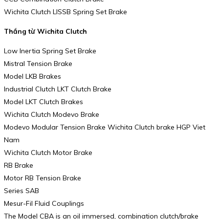
Wichita Clutch LISSB Spring Set Brake
Thắng từ Wichita Clutch
Low Inertia Spring Set Brake
Mistral Tension Brake
Model LKB Brakes
Industrial Clutch LKT Clutch Brake
Model LKT Clutch Brakes
Wichita Clutch Modevo Brake
Modevo Modular Tension Brake Wichita Clutch brake HGP Viet
Nam
Wichita Clutch Motor Brake
RB Brake
Motor RB Tension Brake
Series SAB
Mesur-Fil Fluid Couplings
The Model CBA is an oil immersed, combination clutch/brake