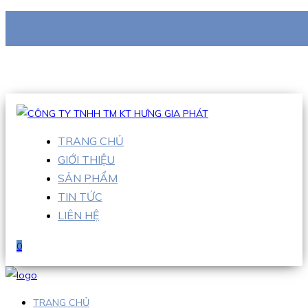
CÔNG TY TNHH TM KT HƯNG GIA PHÁT
Hotline
:
0938 710 079
Email
:
info@hgpvietnam.com
TRANG CHỦ
GIỚI THIỆU
SẢN PHẨM
TIN TỨC
LIÊN HỆ
0
TRANG CHỦ