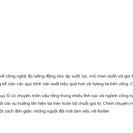
ới về công nghệ đo lường động cho áp suất, lực, mô-men xoắn và gia tố
kể vào các quy trình sản xuất hiệu quả hơn và tương lai bền vững. C
ụy Sĩ có chuyên môn sâu rộng trong nhiều lĩnh vực và ngành công ng
với các xu hướng lớn hiện tại trên toàn bộ chuỗi giá trị. Chính chuy
t cách đơn giản, những người đổi mới làm việc với Kistler.