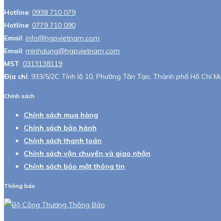
Hotline
:
0938 710 079
Hotline
:
0779 710 090
Email
:
info@hgpvietnam.com
Email
:
minhdung@hgpvietnam.com
MST
:
0313138119
Địa chỉ
: 933/5/2C Tỉnh lộ 10, Phường Tân Tạo, Thành phố Hồ Chí Mi
Chính sách
Chính sách mua hàng
Chính sách bảo hành
Chính sách thanh toán
Chính sách vận chuyển và giao nhận
Chính sách bảo mật thông tin
Thông báo