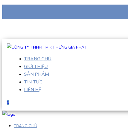
CÔNG TY TNHH TM KT HƯNG GIA PHÁT
Hotline
:
0938 710 079
Email
:
info@hgpvietnam.com
TRANG CHỦ
GIỚI THIỆU
SẢN PHẨM
TIN TỨC
LIÊN HỆ
0
TRANG CHỦ