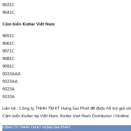
9031C
9041C
Cảm biến Kistler Việt Nam
9051C
9061C
9071C
9081C
9091C
9323AAA
9323AA
9323A
9333A
Liên hệ : Công ty TNHH TM KT Hưng Gia Phát để được hỗ trợ giá và
Cảm biến Kistler tại Việt Nam. Kistler Viet Nam Distributor / Hotlin
CÔNG TY TNHH TM KT HƯNG GIA PHÁT