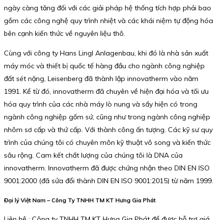
ngày càng tăng đối với các giải pháp hệ thống tích hợp phải bao
gồm các công nghệ quy trình nhiệt và các khái niệm tự động hóa
bên cạnh kiến thức về nguyên liệu thô.
Cùng với công ty Hans Lingl Anlagenbau, khi đó là nhà sản xuất
máy móc và thiết bị quốc tế hàng đầu cho ngành công nghiệp
đất sét nặng, Leisenberg đã thành lập innovatherm vào năm
1991. Kể từ đó, innovatherm đã chuyên về hiện đại hóa và tối ưu
hóa quy trình của các nhà máy lò nung và sấy hiện có trong
ngành công nghiệp gốm sứ, cũng như trong ngành công nghiệp
nhôm sơ cấp và thứ cấp. Với thành công ấn tượng. Các kỹ sư quy
trình của chúng tôi có chuyên môn kỹ thuật vô song và kiến thức
sâu rộng. Cam kết chất lượng của chúng tôi là DNA của
innovatherm. Innovatherm đã được chứng nhận theo DIN EN ISO
9001:2000 (đã sửa đổi thành DIN EN ISO 9001:2015) từ năm 1999.
Đại lý Việt Nam – Công Ty TNHH TM KT Hưng Gia Phát
Liên hệ : Công ty TNHH TM KT Hưng Gia Phát để được hỗ trợ giá