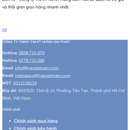
và thời gian giao hàng nhanh nhất.
CÔNG TY TNHH TM KT HƯNG GIA PHÁT
Hotline
:
0938 710 079
Hotline
:
0779 710 090
Email
:
info@hgpvietnam.com
Email
:
minhdung@hgpvietnam.com
MST
:
0313138119
Địa chỉ
: 933/5/2C Tỉnh lộ 10, Phường Tân Tạo, Thành phố Hồ Chí
Minh, Việt Nam.
Chính sách
Chính sách mua hàng
Chính sách bảo hành