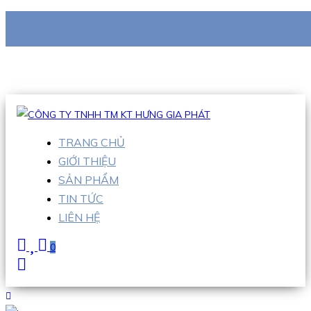
CÔNG TY TNHH TM KT HƯNG GIA PHÁT
Hotline
:
0938 710 079
Email
:
info@hgpvietnam.com
TRANG CHỦ
GIỚI THIỆU
SẢN PHẨM
TIN TỨC
LIÊN HỆ
0