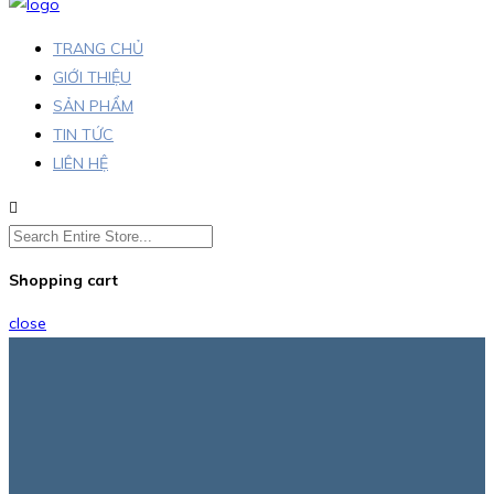
TRANG CHỦ
GIỚI THIỆU
SẢN PHẨM
TIN TỨC
LIÊN HỆ
Shopping cart
close