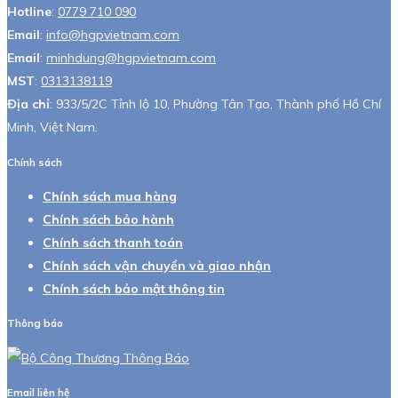
Hotline
:
0779 710 090
Email
:
info@hgpvietnam.com
Email
:
minhdung@hgpvietnam.com
MST
:
0313138119
Địa chỉ
: 933/5/2C Tỉnh lộ 10, Phường Tân Tạo, Thành phố Hồ Chí
Minh, Việt Nam.
Chính sách
Chính sách mua hàng
Chính sách bảo hành
Chính sách thanh toán
Chính sách vận chuyển và giao nhận
Chính sách bảo mật thông tin
Thông báo
Email liên hệ