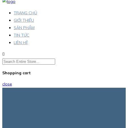
TRANG CHỦ
GIỚI THIỆU
SẢN PHẨM
TIN TỨC
LIÊN HỆ
Shopping cart
close