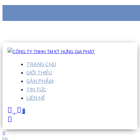
CÔNG TY TNHH TM KT HƯNG GIA PHÁT
Hotline
:
0938 710 079
Email
:
info@hgpvietnam.com
TRANG CHỦ
GIỚI THIỆU
SẢN PHẨM
TIN TỨC
LIÊN HỆ
0