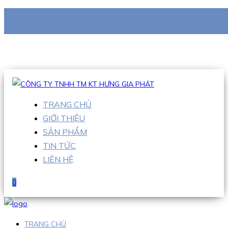
CÔNG TY TNHH TM KT HƯNG GIA PHÁT
Hotline
:
0938 710 079
Email
:
info@hgpvietnam.com
TRANG CHỦ
GIỚI THIỆU
SẢN PHẨM
TIN TỨC
LIÊN HỆ
0
TRANG CHỦ