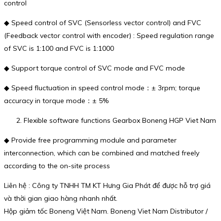
control
◆ Speed control of SVC (Sensorless vector control) and FVC
(Feedback vector control with encoder) : Speed regulation range
of SVC is 1:100 and FVC is 1:1000
◆ Support torque control of SVC mode and FVC mode
◆ Speed fluctuation in speed control mode：± 3rpm; torque
accuracy in torque mode：± 5%
Flexible software functions Gearbox Boneng HGP Viet Nam
◆ Provide free programming module and parameter
interconnection, which can be combined and matched freely
according to the on-site process
Liên hệ : Công ty TNHH TM KT Hưng Gia Phát để được hỗ trợ giá
và thời gian giao hàng nhanh nhất.
Hộp giảm tốc Boneng Việt Nam. Boneng Viet Nam Distributor /