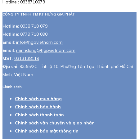
Hotline : 0938710079
CÔNG TY TNHH TM KT HƯNG GIA PHÁT
Hotline
:
0938 710 079
Hotline
:
0779 710 090
Email
:
info@hgpvietnam.com
Email
:
minhdung@hgpvietnam.com
MST
:
0313138119
Địa chỉ
: 933/5/2C Tỉnh lộ 10, Phường Tân Tạo, Thành phố Hồ Chí
Minh, Việt Nam.
Chính sách
Chính sách mua hàng
Chính sách bảo hành
Chính sách thanh toán
Chính sách vận chuyển và giao nhận
Chính sách bảo mật thông tin