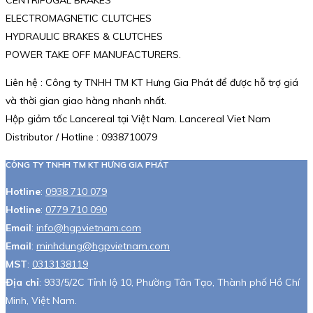
CENTRIFUGAL BRAKES
ELECTROMAGNETIC CLUTCHES
HYDRAULIC BRAKES & CLUTCHES
POWER TAKE OFF MANUFACTURERS.
Liên hệ : Công ty TNHH TM KT Hưng Gia Phát để được hỗ trợ giá
và thời gian giao hàng nhanh nhất.
Hộp giảm tốc Lancereal tại Việt Nam. Lancereal Viet Nam
Distributor / Hotline : 0938710079
CÔNG TY TNHH TM KT HƯNG GIA PHÁT
Hotline
:
0938 710 079
Hotline
:
0779 710 090
Email
:
info@hgpvietnam.com
Email
:
minhdung@hgpvietnam.com
MST
:
0313138119
Địa chỉ
: 933/5/2C Tỉnh lộ 10, Phường Tân Tạo, Thành phố Hồ Chí
Minh, Việt Nam.