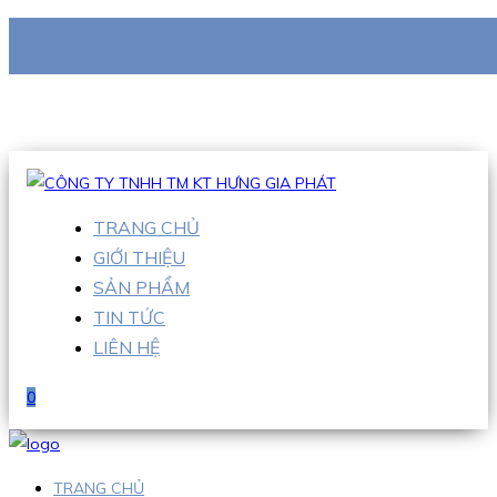
CÔNG TY TNHH TM KT HƯNG GIA PHÁT
Hotline
:
0938 710 079
Email
:
info@hgpvietnam.com
TRANG CHỦ
GIỚI THIỆU
SẢN PHẨM
TIN TỨC
LIÊN HỆ
0
TRANG CHỦ