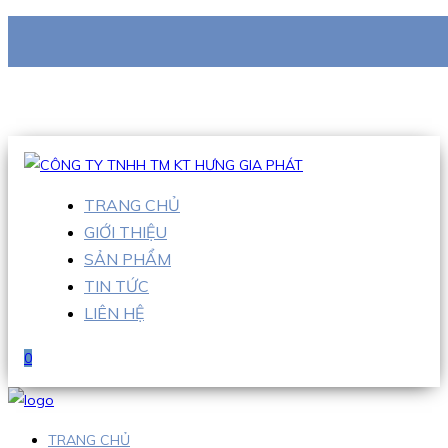
CÔNG TY TNHH TM KT HƯNG GIA PHÁT
Hotline
:
0938 710 079
Email
:
info@hgpvietnam.com
TRANG CHỦ
GIỚI THIỆU
SẢN PHẨM
TIN TỨC
LIÊN HỆ
0
TRANG CHỦ