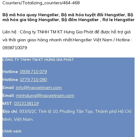
Counters/Totalizing_counters/464-468
Bộ mã hóa quay Hengstler, Bộ mã hóa tuyệt đối Hengstler, Bộ
mã hóa gia tăng Hengstler, Bộ đếm Hengstler , Rơ le Hengstler
Liên hệ : Công ty TNHH TM KT Hưng Gia Phát để được hỗ trợ giá
và thời gian giao hàng nhanh nhất.Hengstler Việt Nam / Hotline :
0938710079
CÔNG TY TNHH TM KT HƯNG GIA PHÁT
Hotline
:
0938 710 079
Hotline
:
0779 710 090
Email
:
info@hgpvietnam.com
Email
:
minhdung@hgpvietnam.com
MST
:
0313138119
Địa chỉ
: 933/5/2C Tỉnh lộ 10, Phường Tân Tạo, Thành phố Hồ Chí
Minh, Việt Nam.
Chính sách