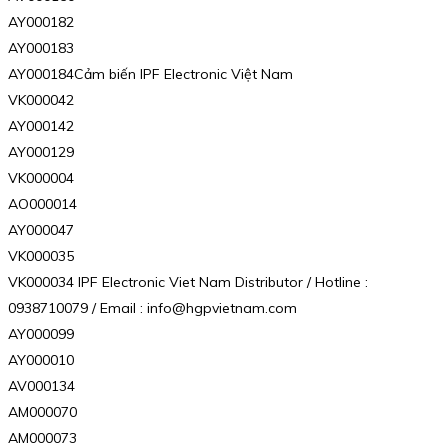
AY000182
AY000183
AY000184Cảm biến IPF Electronic Việt Nam
VK000042
AY000142
AY000129
VK000004
AO000014
AY000047
VK000035
VK000034 IPF Electronic Viet Nam Distributor / Hotline :
0938710079 / Email : info@hgpvietnam.com
AY000099
AY000010
AV000134
AM000070
AM000073