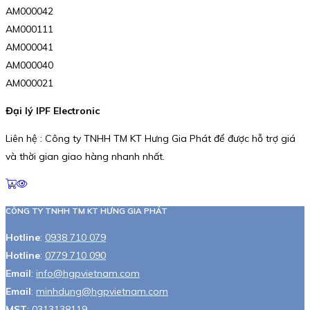
AM000042
AM000111
AM000041
AM000040
AM000021
Đại lý IPF Electronic
Liên hệ : Công ty TNHH TM KT Hưng Gia Phát để được hỗ trợ giá
và thời gian giao hàng nhanh nhất.
CÔNG TY TNHH TM KT HƯNG GIA PHÁT
Hotline
:
0938 710 079
Hotline
:
0779 710 090
Email
:
info@hgpvietnam.com
Email
:
minhdung@hgpvietnam.com
MST
:
0313138119