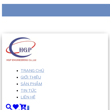
CÔNG TY TNHH TM KT HƯNG GIA PHÁT
Hotline
:
0938 710 079
Email
:
info@hgpvietnam.com
TRANG CHỦ
GIỚI THIỆU
SẢN PHẨM
TIN TỨC
LIÊN HỆ
0