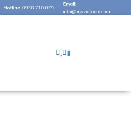
Email
:
Hotline
:
0938 710 079
info@hgpvietnam.com
0