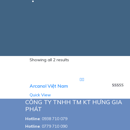
Showing all 2 results
Arcanol Việt Nam
Rated
5.00
Quick View
out of 5
CÔNG TY TNHH TM KT HƯNG GIA
PHÁT
Hotline
:
0938 710 079
Hotline
:
0779 710 090