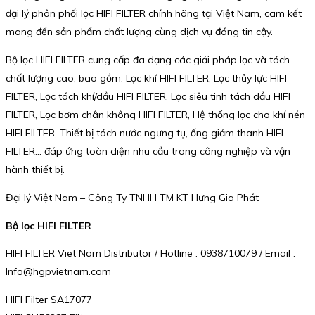
đại lý phân phối lọc HIFI FILTER chính hãng tại Việt Nam, cam kết
mang đến sản phẩm chất lượng cùng dịch vụ đáng tin cậy.
Bộ lọc HIFI FILTER cung cấp đa dạng các giải pháp lọc và tách
chất lượng cao, bao gồm: Lọc khí HIFI FILTER, Lọc thủy lực HIFI
FILTER, Lọc tách khí/dầu HIFI FILTER, Lọc siêu tinh tách dầu HIFI
FILTER, Lọc bơm chân không HIFI FILTER, Hệ thống lọc cho khí nén
HIFI FILTER, Thiết bị tách nước ngưng tụ, ống giảm thanh HIFI
FILTER… đáp ứng toàn diện nhu cầu trong công nghiệp và vận
hành thiết bị.
Đại lý Việt Nam – Công Ty TNHH TM KT Hưng Gia Phát
Bộ lọc HIFI FILTER
HIFI FILTER Viet Nam Distributor / Hotline : 0938710079 / Email :
Info@hgpvietnam.com
HIFI Filter SA17077