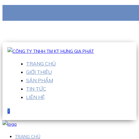
CÔNG TY TNHH TM KT HƯNG GIA PHÁT
Hotline
:
0938 710 079
Email
:
info@hgpvietnam.com
TRANG CHỦ
GIỚI THIỆU
SẢN PHẨM
TIN TỨC
LIÊN HỆ
0
TRANG CHỦ